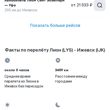
Авиабилеты
Лион Сент Экзюпери
от
21 533 ₽
—
Уфа
295
км до
Ижевска
Показать больше рейсов
Факты по перелёту Лион (LYS) - Ижевск (IJK)
около 5 часов
3459 км
Среднее время
Расстояние между
перелета из Лиона в
городами
Ижевск без пересадок