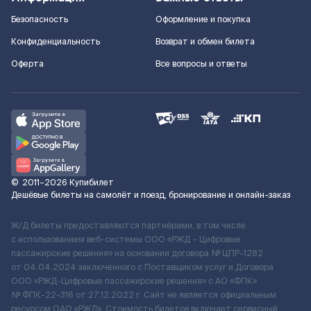
Безопасность
Оформление и покупка
Конфиденциальность
Возврат и обмен билета
Оферта
Все вопросы и ответы
©
2011–2026
Купибилет
Дешёвые билеты на самолёт и поезд, бронирование и онлайн-заказ
Ж/Д билеты предоставляются партнёрами, в том числе
с использованием веб-системы ООО «РЖД – Цифровые
пассажирские решения» на основании договора № ЦПР-1282
от 04.04.2024 заключенного с Поставщиком услуг и Договора
ООО «РЖД-Цифровые пассажирские решения» c АО «ФПК»
№ ФПК-22-316 от 27.12.2022 г. Сайт не является официальным
ресурсом ОАО «РЖД». Стоимость билетов включает сервисный