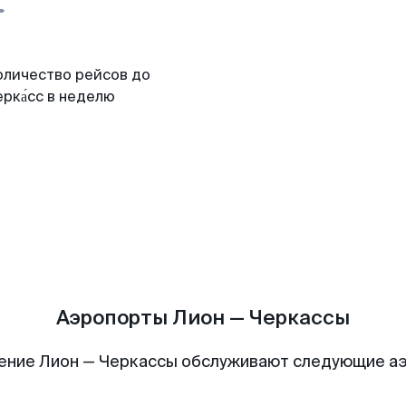
оличество рейсов до
рка́сс в неделю
Аэропорты Лион — Черкассы
ение Лион — Черкассы обслуживают следующие а