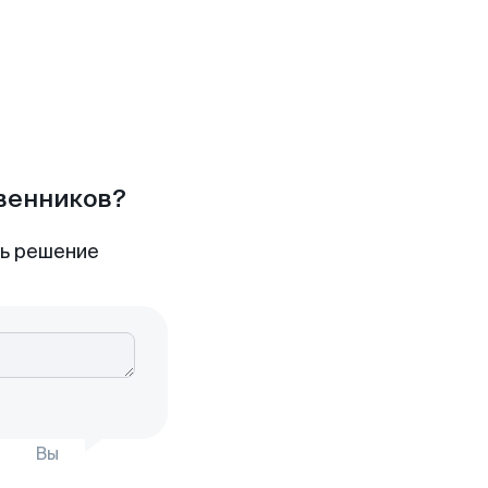
твенников?
ть решение
Вы