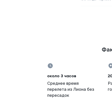
Фак
около 3 часов
2
Среднее время
Р
перелета из Лиона без
г
пересадок