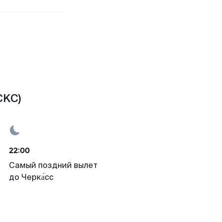
CKC)
22:00
Самый поздний вылет
до Черка́сс