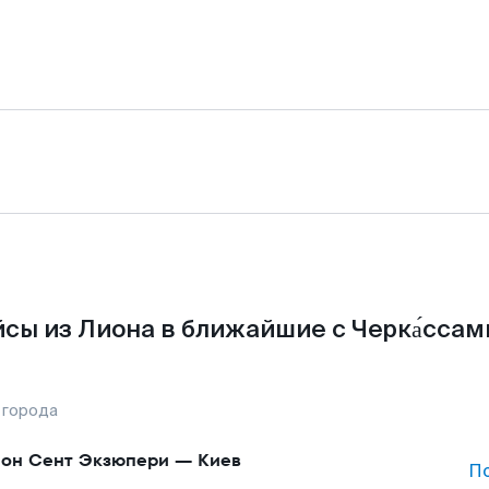
сы из Лиона в ближайшие с Черка́ссам
 города
он Сент Экзюпери
—
Киев
П