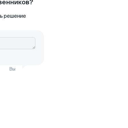
твенников?
ть решение
Вы