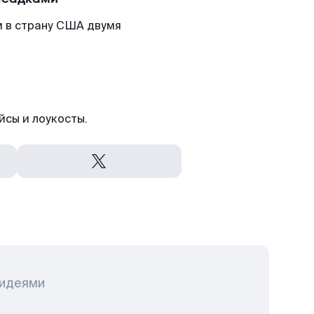
м в страну США двумя
йсы и лоукосты.
 идеями