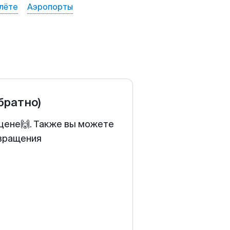
лёте
Аэропорты
обратно)
 цене🙌. Также вы можете
звращения