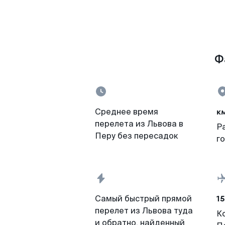
Ф
к
Среднее время
перелета из Львова в
Р
Перу без пересадок
г
15
Самый быстрый прямой
перелет из Львова туда
К
и обратно, найденный