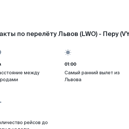
акты по перелёту Львов (LWO) - Перу (VY
м
01:00
асстояние между
Самый ранний вылет из
ородами
Львова
оличество рейсов до