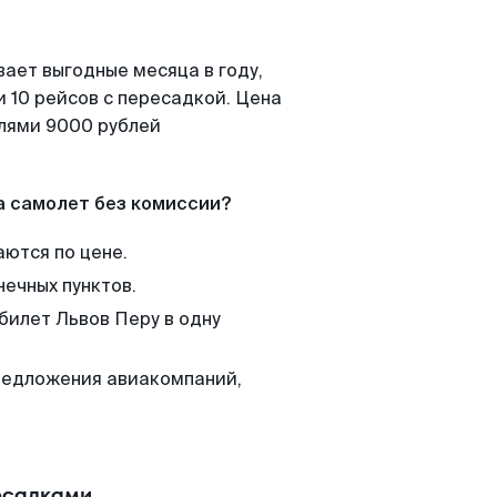
вает выгодные месяца в году,
 10 рейсов с пересадкой. Цена
елями 9000 рублей
а самолет без комиссии?
аются по цене.
нечных пунктов.
билет Львов Перу в одну
редложения авиакомпаний,
есадками