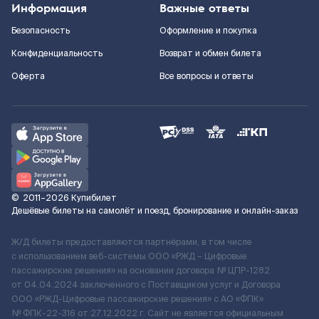
Информация
Важные ответы
Безопасность
Оформление и покупка
Конфиденциальность
Возврат и обмен билета
Оферта
Все вопросы и ответы
©
2011–2026
Купибилет
Дешёвые билеты на самолёт и поезд, бронирование и онлайн-заказ
Ж/Д билеты предоставляются партнёрами, в том числе
с использованием веб-системы ООО «РЖД – Цифровые
пассажирские решения» на основании договора № ЦПР-1282
от 04.04.2024 заключенного с Поставщиком услуг и Договора
ООО «РЖД-Цифровые пассажирские решения» c АО «ФПК»
№ ФПК-22-316 от 27.12.2022 г. Сайт не является официальным