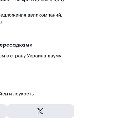
редложения авиакомпаний,
ы.
пересадками
ом в страну Украина двумя
йсы и лоукосты.