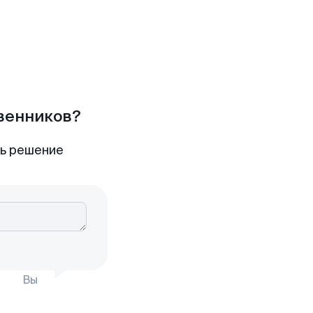
твенников?
ть решение
Вы