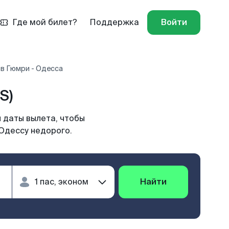
Где мой билет?
Поддержка
Войти
в Гюмри - Одесса
S)
 даты вылета, чтобы
Одессу недорого.
Найти