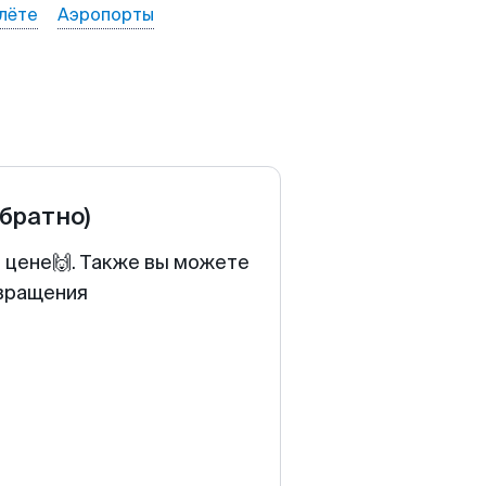
лёте
Аэропорты
обратно)
й цене🙌. Также вы можете
звращения