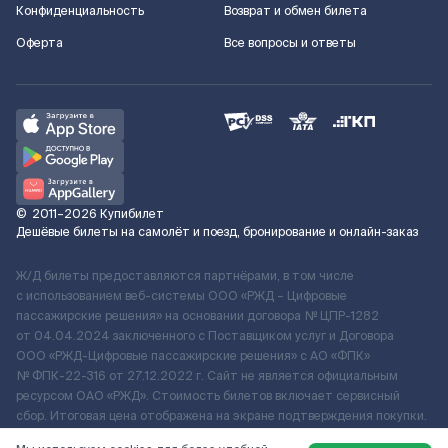
Конфиденциальность
Возврат и обмен билета
Оферта
Все вопросы и ответы
©
2011–2026
Купибилет
Дешёвые билеты на самолёт и поезд, бронирование и онлайн-заказ
Ж/Д билеты предоставляются партнёрами, в том числе
с использованием веб-системы ООО «РЖД – Цифровые
пассажирские решения» на основании договора № ЦПР-1282
от 04.04.2024 заключенного с Поставщиком услуг и Договора
ООО «РЖД-Цифровые пассажирские решения» c АО «ФПК»
№ ФПК-22-316 от 27.12.2022 г. Сайт не является официальным
ресурсом ОАО «РЖД». Стоимость билетов включает сервисный
сбор. Итоговая цена отображена на экране подтверждения покупки.
По вопросам рассмотрения обращений, жалоб, претензий граждан