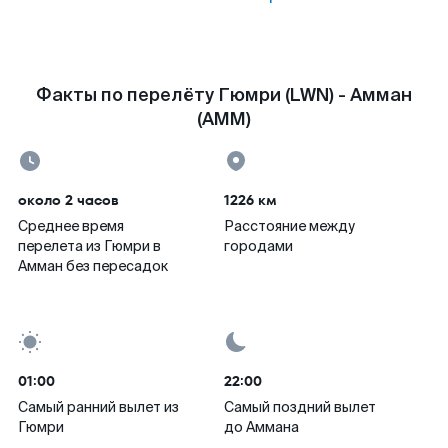
Факты по перелёту Гюмри (LWN) - Амман
(AMM)
около 2 часов
1226 км
Среднее время
Расстояние между
перелета из Гюмри в
городами
Амман без пересадок
01:00
22:00
Самый ранний вылет из
Самый поздний вылет
Гюмри
до Аммана