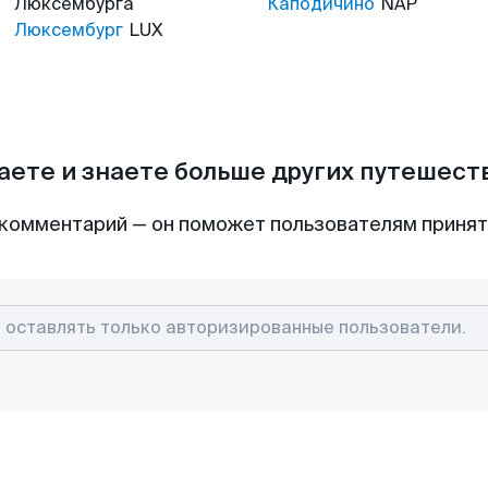
Люксембурга
Каподичино
NAP
Люксембург
LUX
аете и знаете больше других путешес
комментарий — он поможет пользователям приня