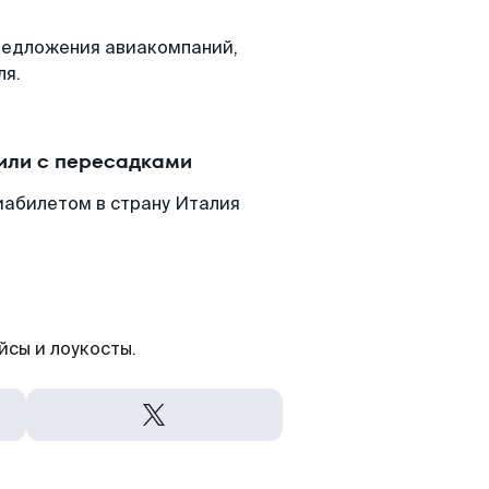
редложения авиакомпаний,
ля.
или с пересадками
иабилетом в страну Италия
йсы и лоукосты.