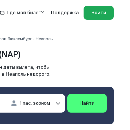
Где мой билет?
Поддержка
Войти
сов Люксембург - Неаполь
(NAP)
н даты вылета, чтобы
 в Неаполь недорого.
Найти