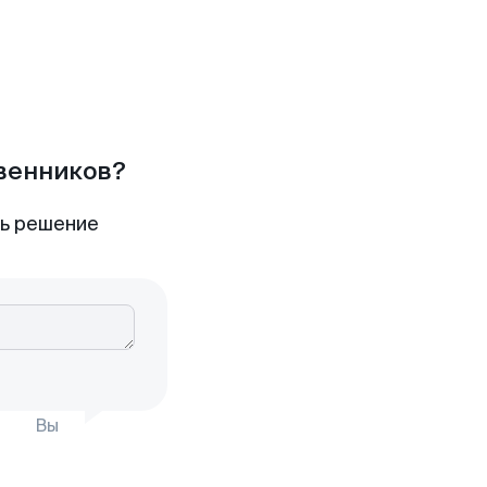
твенников?
ть решение
Вы