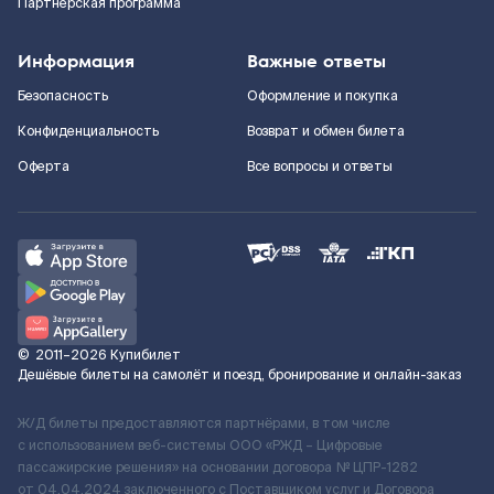
Партнерская программа
Информация
Важные ответы
Безопасность
Оформление и покупка
Конфиденциальность
Возврат и обмен билета
Оферта
Все вопросы и ответы
©
2011–2026
Купибилет
Дешёвые билеты на самолёт и поезд, бронирование и онлайн-заказ
Ж/Д билеты предоставляются партнёрами, в том числе
с использованием веб-системы ООО «РЖД – Цифровые
пассажирские решения» на основании договора № ЦПР-1282
от 04.04.2024 заключенного с Поставщиком услуг и Договора