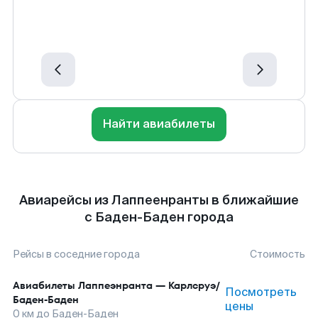
Найти авиабилеты
Авиарейсы из Лаппеенранты в ближайшие
с Баден-Баден города
Рейсы в соседние города
Стоимость
Авиабилеты
Лаппеэнранта
—
Карлсруэ/
Посмотреть
Баден-Баден
цены
0
км до
Баден-Баден