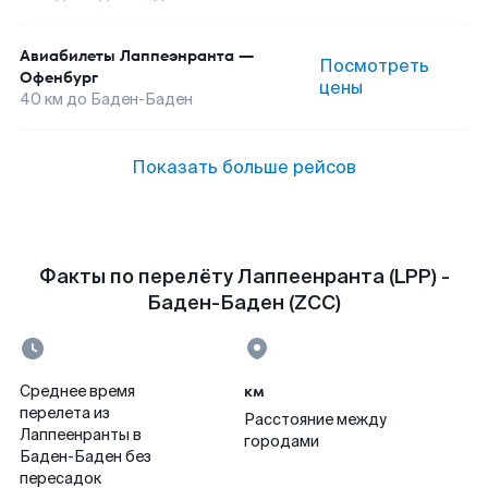
Авиабилеты
Лаппеэнранта
—
Посмотреть
Офенбург
цены
40
км до
Баден-Баден
Показать больше рейсов
Факты по перелёту Лаппеенранта (LPP) -
Баден-Баден (ZCC)
км
Среднее время
перелета из
Расстояние между
Лаппеенранты в
городами
Баден-Баден без
пересадок