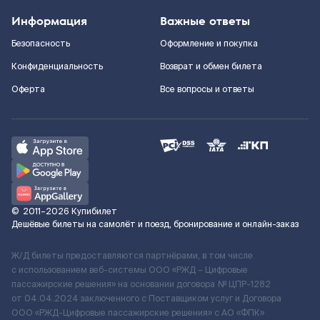
Информация
Важные ответы
Безопасность
Оформление и покупка
Конфиденциальность
Возврат и обмен билета
Оферта
Все вопросы и ответы
©
2011–2026
Купибилет
Дешёвые билеты на самолёт и поезд, бронирование и онлайн-заказ
Ж/Д билеты предоставляются партнёрами, в том числе
с использованием веб-системы ООО «РЖД – Цифровые
пассажирские решения» на основании договора № ЦПР-1282
от 04.04.2024 заключенного с Поставщиком услуг и Договора
ООО «РЖД-Цифровые пассажирские решения» c АО «ФПК»