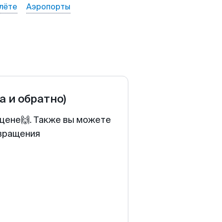
лёте
Аэропорты
а и обратно)
 цене🙌. Также вы можете
звращения