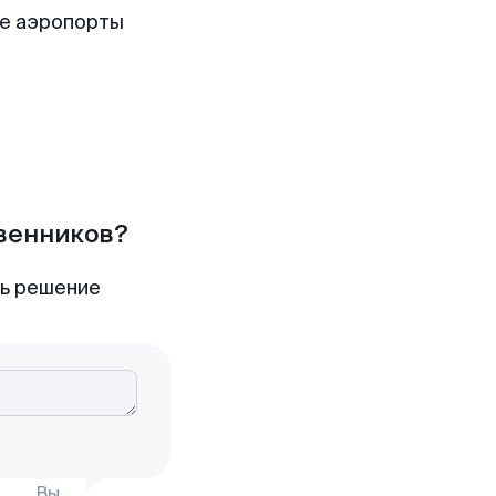
е аэропорты
твенников?
ть решение
Вы