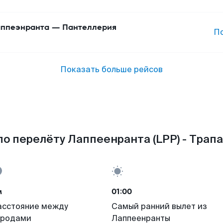
ппеэнранта
—
Пантеллерия
П
Показать больше рейсов
о перелёту Лаппеенранта (LPP) - Трапа
м
01:00
асстояние между
Самый ранний вылет из
ородами
Лаппеенранты