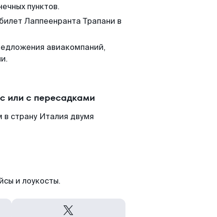
нечных пунктов.
 билет Лаппеенранта Трапани в
редложения авиакомпаний,
и.
с или с пересадками
 в страну Италия двумя
йсы и лоукосты.