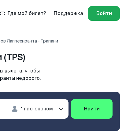
Где мой билет?
Поддержка
Войти
ов Лаппеенранта - Трапани
 (TPS)
ы вылета, чтобы
нранты недорого.
Найти