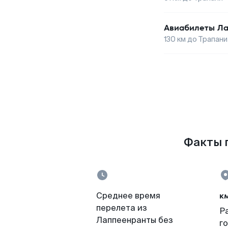
Авиабилеты
Ла
130
км до
Трапани
Факты п
к
Среднее время
перелета из
Р
Лаппеенранты без
г