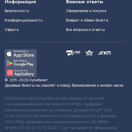
Информация
Важные ответы
Безопасность
Оформление и покупка
Конфиденциальность
Возврат и обмен билета
Оферта
Все вопросы и ответы
©
2011–2026
Купибилет
Дешёвые билеты на самолёт и поезд, бронирование и онлайн-заказ
Ж/Д билеты предоставляются партнёрами, в том числе
с использованием веб-системы ООО «РЖД – Цифровые
пассажирские решения» на основании договора № ЦПР-1282
от 04.04.2024 заключенного с Поставщиком услуг и Договора
ООО «РЖД-Цифровые пассажирские решения» c АО «ФПК»
№ ФПК-22-316 от 27.12.2022 г. Сайт не является официальным