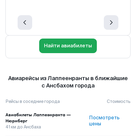
Найти авиабилеты
Авиарейсы из Лаппеенранты в ближайшие
с Ансбахом города
Рейсы в соседние города
Стоимость
Авиабилеты
Лаппеэнранта
—
Посмотреть
Нюрнберг
цены
41
км до
Ансбаха