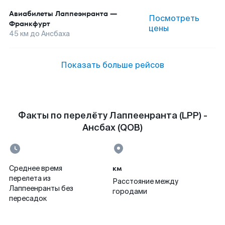
Авиабилеты
Лаппеэнранта
—
Посмотреть
Франкфурт
цены
45
км до
Ансбаха
Показать больше рейсов
Факты по перелёту Лаппеенранта (LPP) -
Ансбах (QOB)
км
Среднее время
перелета из
Расстояние между
Лаппеенранты без
городами
пересадок