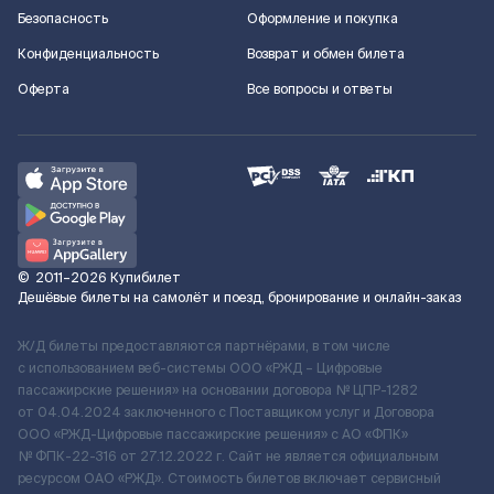
Безопасность
Оформление и покупка
Конфиденциальность
Возврат и обмен билета
Оферта
Все вопросы и ответы
©
2011–2026
Купибилет
Дешёвые билеты на самолёт и поезд, бронирование и онлайн-заказ
Ж/Д билеты предоставляются партнёрами, в том числе
с использованием веб-системы ООО «РЖД – Цифровые
пассажирские решения» на основании договора № ЦПР-1282
от 04.04.2024 заключенного с Поставщиком услуг и Договора
ООО «РЖД-Цифровые пассажирские решения» c АО «ФПК»
№ ФПК-22-316 от 27.12.2022 г. Сайт не является официальным
ресурсом ОАО «РЖД». Стоимость билетов включает сервисный