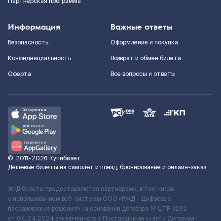
Партнерская программа
Информация
Важные ответы
Безопасность
Оформление и покупка
Конфиденциальность
Возврат и обмен билета
Оферта
Все вопросы и ответы
©
2011–2026
Купибилет
Дешёвые билеты на самолёт и поезд, бронирование и онлайн-заказ
Ж/Д билеты предоставляются партнёрами, в том числе
с использованием веб-системы ООО «РЖД – Цифровые
пассажирские решения» на основании договора № ЦПР-1282
от 04.04.2024 заключенного с Поставщиком услуг и Договора