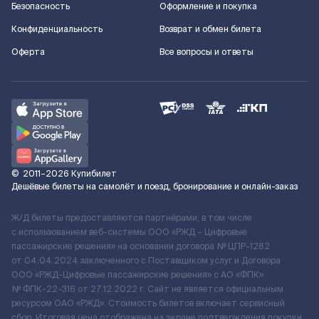
Безопасность
Оформление и покупка
Конфиденциальность
Возврат и обмен билета
Оферта
Все вопросы и ответы
©
2011–2026
Купибилет
Дешёвые билеты на самолёт и поезд, бронирование и онлайн-заказ
Ж/Д билеты предоставляются партнёрами, в том числе
с использованием веб-системы ООО «РЖД – Цифровые
пассажирские решения» на основании договора № ЦПР-1282
от 04.04.2024 заключенного с Поставщиком услуг и Договора
ООО «РЖД-Цифровые пассажирские решения» c АО «ФПК»
№ ФПК-22-316 от 27.12.2022 г. Сайт не является официальным
ресурсом ОАО «РЖД». Стоимость билетов включает сервисный
сбор. Итоговая цена отображена на экране подтверждения покупки.