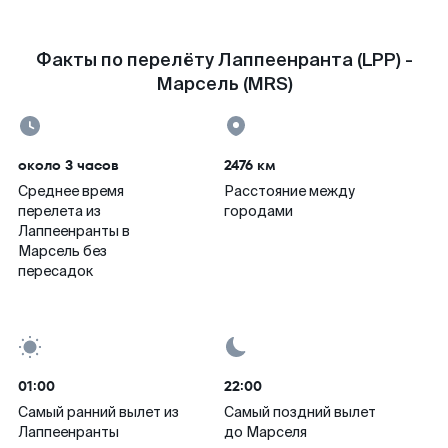
Факты по перелёту Лаппеенранта (LPP) -
Марсель (MRS)
около 3 часов
2476 км
Среднее время
Расстояние между
перелета из
городами
Лаппеенранты в
Марсель без
пересадок
01:00
22:00
Самый ранний вылет из
Самый поздний вылет
Лаппеенранты
до Марселя