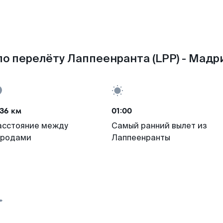
о перелёту Лаппеенранта (LPP) - Мадр
36 км
01:00
асстояние между
Самый ранний вылет из
ородами
Лаппеенранты