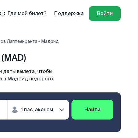
Где мой билет?
Поддержка
Войти
сов Лаппеенранта - Мадрид
 (MAD)
 даты вылета, чтобы
ы в Мадрид недорого.
Найти