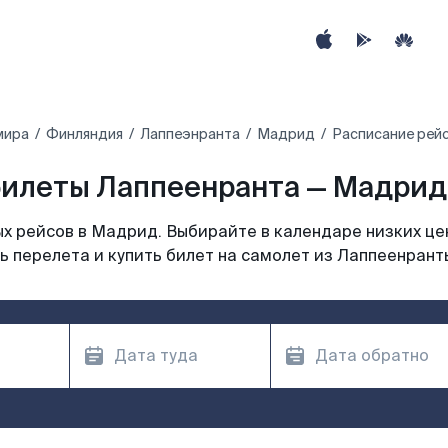
мира
Финляндия
Лаппеэнранта
Мадрид
Расписание рей
илеты Лаппеенранта — Мадрид
х рейсов в Мадрид. Выбирайте в календаре низких цен
ь перелета и купить билет на самолет из Лаппеенрант