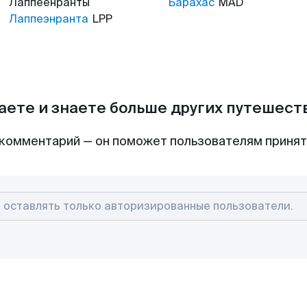
Лаппеенранты
Барахас
MAD
Лаппеэнранта
LPP
аете и знаете больше других путешес
комментарий — он поможет пользователям приня