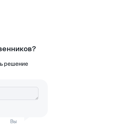
твенников?
ть решение
Вы