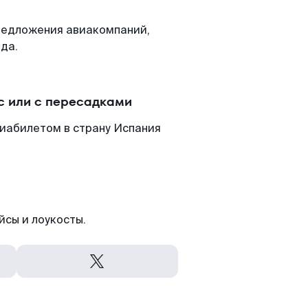
редложения авиакомпаний,
да.
с или с пересадками
иабилетом в страну Испания
йсы и лоукосты.