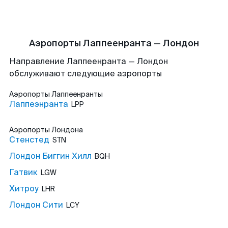
Аэропорты Лаппеенранта — Лондон
Направление Лаппеенранта — Лондон
обслуживают следующие аэропорты
Аэропорты
Лаппеенранты
Лаппеэнранта
LPP
Аэропорты
Лондона
Стенстед
STN
Лондон Биггин Хилл
BQH
Гатвик
LGW
Хитроу
LHR
Лондон Сити
LCY