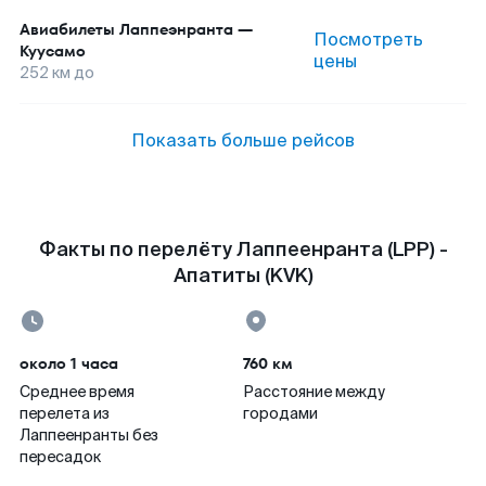
Авиабилеты
Лаппеэнранта
—
Посмотреть
Куусамо
цены
252
км до
Показать больше рейсов
Факты по перелёту Лаппеенранта (LPP) -
Апатиты (KVK)
около 1 часа
760 км
Среднее время
Расстояние между
перелета из
городами
Лаппеенранты без
пересадок