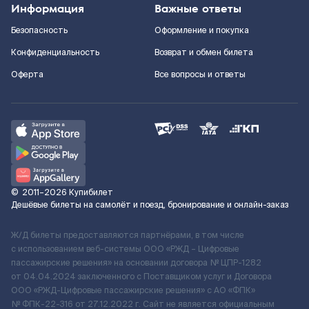
Информация
Важные ответы
Безопасность
Оформление и покупка
Конфиденциальность
Возврат и обмен билета
Оферта
Все вопросы и ответы
©
2011–2026
Купибилет
Дешёвые билеты на самолёт и поезд, бронирование и онлайн-заказ
Ж/Д билеты предоставляются партнёрами, в том числе
с использованием веб-системы ООО «РЖД – Цифровые
пассажирские решения» на основании договора № ЦПР-1282
от 04.04.2024 заключенного с Поставщиком услуг и Договора
ООО «РЖД-Цифровые пассажирские решения» c АО «ФПК»
№ ФПК-22-316 от 27.12.2022 г. Сайт не является официальным