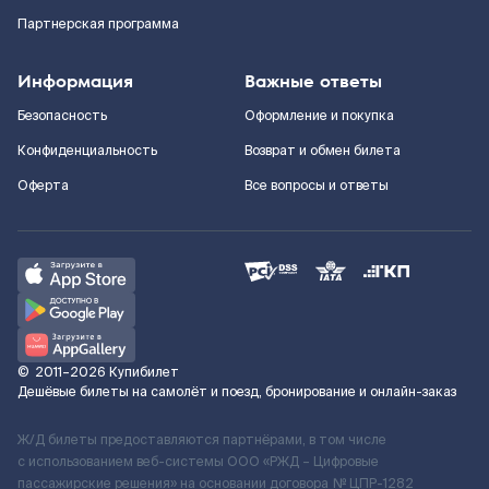
Партнерская программа
Информация
Важные ответы
Безопасность
Оформление и покупка
Конфиденциальность
Возврат и обмен билета
Оферта
Все вопросы и ответы
©
2011–2026
Купибилет
Дешёвые билеты на самолёт и поезд, бронирование и онлайн-заказ
Ж/Д билеты предоставляются партнёрами, в том числе
с использованием веб-системы ООО «РЖД – Цифровые
пассажирские решения» на основании договора № ЦПР-1282