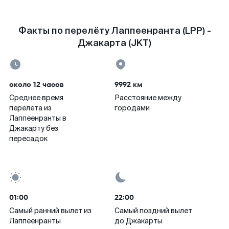
Факты по перелёту Лаппеенранта (LPP) -
Джакарта (JKT)
около 12 часов
9992 км
Среднее время
Расстояние между
перелета из
городами
Лаппеенранты в
Джакарту без
пересадок
01:00
22:00
Самый ранний вылет из
Самый поздний вылет
Лаппеенранты
до Джакарты