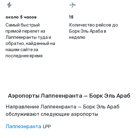
около 5 часов
15
Самый быстрый
Количество рейсов до
прямой перелет из
Борк Эль Араба в
Лаппеенранты туда и
неделю
обратно, найденный на
нашем сайте за
последнее время
Аэропорты Лаппеенранта — Борк Эль Араб
Направление Лаппеенранта — Борк Эль Араб
обслуживают следующие аэропорты
Лаппеэнранта
LPP