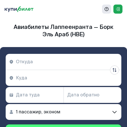
Авиабилеты Лаппеенранта — Борк
Эль Араб (HBE)