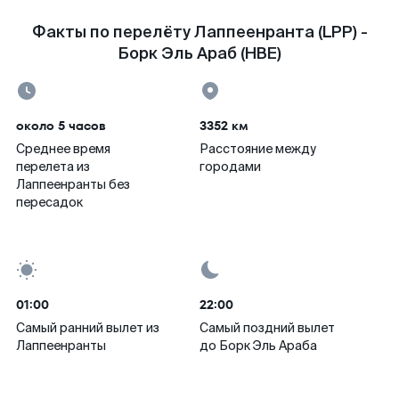
Факты по перелёту Лаппеенранта (LPP) -
Борк Эль Араб (HBE)
около 5 часов
3352 км
Среднее время
Расстояние между
перелета из
городами
Лаппеенранты без
пересадок
01:00
22:00
Самый ранний вылет из
Самый поздний вылет
Лаппеенранты
до Борк Эль Араба