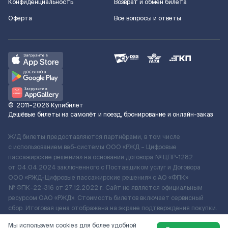
Конфиденциальность
Возврат и обмен билета
Оферта
Все вопросы и ответы
©
2011–2026
Купибилет
Дешёвые билеты на самолёт и поезд, бронирование и онлайн-заказ
Ж/Д билеты предоставляются партнёрами, в том числе
с использованием веб-системы ООО «РЖД – Цифровые
пассажирские решения» на основании договора № ЦПР-1282
от 04.04.2024 заключенного с Поставщиком услуг и Договора
ООО «РЖД-Цифровые пассажирские решения» c АО «ФПК»
№ ФПК-22-316 от 27.12.2022 г. Сайт не является официальным
ресурсом ОАО «РЖД». Стоимость билетов включает сервисный
сбор. Итоговая цена отображена на экране подтверждения покупки.
По вопросам рассмотрения обращений, жалоб, претензий граждан
Мы используем cookies для более удобной