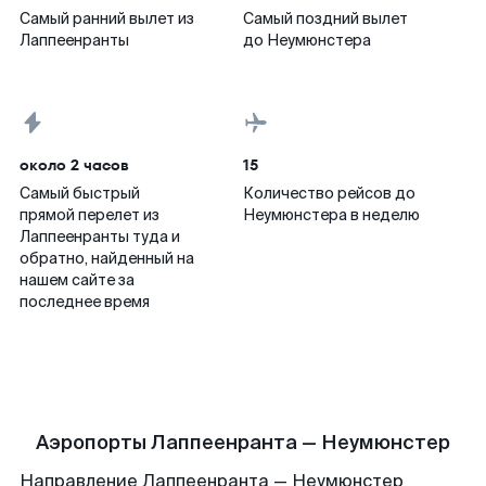
Самый ранний вылет из
Самый поздний вылет
Лаппеенранты
до Неумюнстера
около 2 часов
15
Самый быстрый
Количество рейсов до
прямой перелет из
Неумюнстера в неделю
Лаппеенранты туда и
обратно, найденный на
нашем сайте за
последнее время
Аэропорты Лаппеенранта — Неумюнстер
Направление Лаппеенранта — Неумюнстер