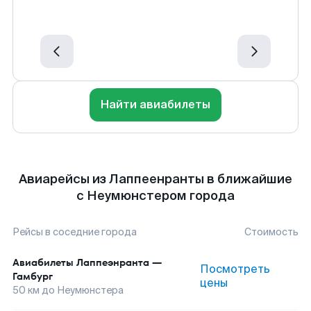
Найти авиабилеты
Авиарейсы из Лаппеенранты в ближайшие
с Неумюнстером города
Рейсы в соседние города
Стоимость
Авиабилеты
Лаппеэнранта
—
Посмотреть
Гамбург
цены
50
км до
Неумюнстера