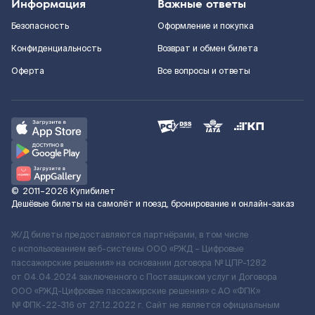
Информация
Важные ответы
Безопасность
Оформление и покупка
Конфиденциальность
Возврат и обмен билета
Оферта
Все вопросы и ответы
©
2011–2026
Купибилет
Дешёвые билеты на самолёт и поезд, бронирование и онлайн-заказ
Ж/Д билеты предоставляются партнёрами, в том числе
с использованием веб-системы ООО «РЖД – Цифровые
пассажирские решения» на основании договора № ЦПР-1282
от 04.04.2024 заключенного с Поставщиком услуг и Договора
ООО «РЖД-Цифровые пассажирские решения» c АО «ФПК»
№ ФПК-22-316 от 27.12.2022 г. Сайт не является официальным