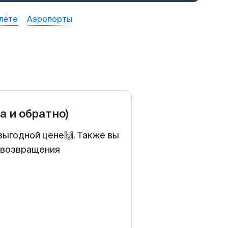
лёте
Аэропорты
а и обратно)
выгодной цене🙌. Также вы
у возвращения