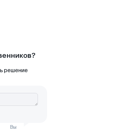
твенников?
ть решение
Вы