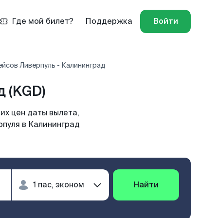
Где мой билет?
Поддержка
Войти
ейсов Ливерпуль - Калининград
 (KGD)
их цен даты вылета,
рпуля в Калининград
Найти