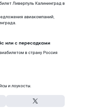
 билет Ливерпуль Калининград в
редложения авиакомпаний,
инграда.
йс или с пересадками
виабилетом в страну Россия
йсы и лоукосты.