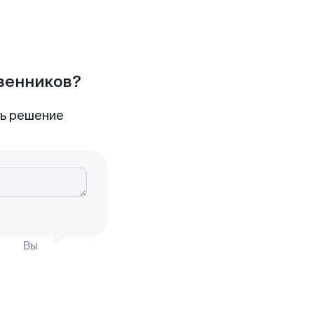
твенников?
ть решение
Вы