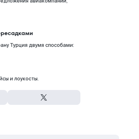
редложения авиакомпаний,
пересадками
ану Турция двумя способами:
йсы и лоукосты.