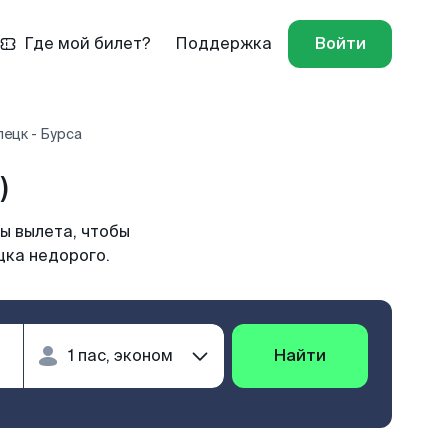
Где мой билет?
Поддержка
Войти
ецк - Бурса
)
ы вылета, чтобы
цка недорого.
Найти