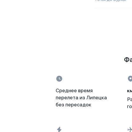
Фа
к
Среднее время
перелета из Липецка
Р
без пересадок
г