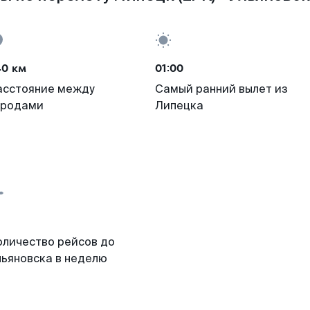
40 км
01:00
асстояние между
Самый ранний вылет из
ородами
Липецка
оличество рейсов до
льяновска в неделю