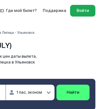
Где мой билет?
Поддержка
Войти
 Липецк - Ульяновск
ULY)
х цен даты вылета,
пецка в Ульяновск
Найти