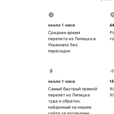
около 1 часа
6
Среднее время
Р
перелета из Липецка в
г
Ульяновск без
пересадок
около 1 часа
15
Самый быстрый прямой
К
перелет из Липецка
У
туда и обратно,
найденный на нашем
сайте за последнее