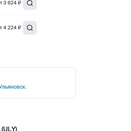
т
3 624 ₽
т
4 224 ₽
Ульяновск.
(ULY)