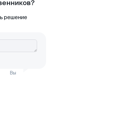
твенников?
ть решение
Вы