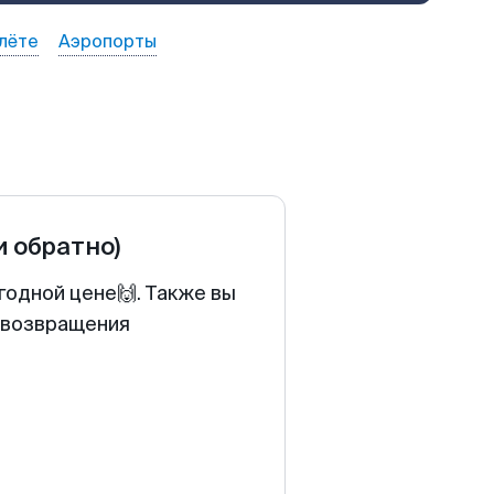
лёте
Аэропорты
и обратно)
годной цене🙌. Также вы
у возвращения