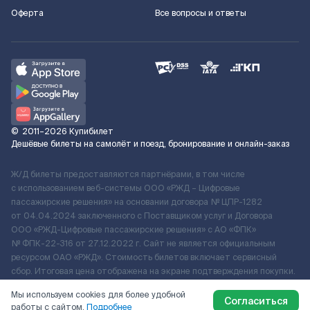
Оферта
Все вопросы и ответы
©
2011–2026
Купибилет
Дешёвые билеты на самолёт и поезд, бронирование и онлайн-заказ
Ж/Д билеты предоставляются партнёрами, в том числе
с использованием веб-системы ООО «РЖД – Цифровые
пассажирские решения» на основании договора № ЦПР-1282
от 04.04.2024 заключенного с Поставщиком услуг и Договора
ООО «РЖД-Цифровые пассажирские решения» c АО «ФПК»
№ ФПК-22-316 от 27.12.2022 г. Сайт не является официальным
ресурсом ОАО «РЖД». Стоимость билетов включает сервисный
сбор. Итоговая цена отображена на экране подтверждения покупки.
По вопросам рассмотрения обращений, жалоб, претензий граждан
Мы используем cookies для более удобной
о возмещении убытков просим обращаться в Службу Заботы.
Согласиться
работы с сайтом.
Подробнее