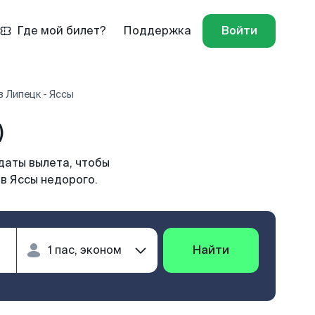
Где мой билет?
Поддержка
Войти
 Липецк - Яссы
)
даты вылета, чтобы
в Яссы недорого.
Найти