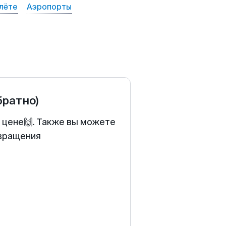
лёте
Аэропорты
братно)
 цене🙌. Также вы можете
звращения