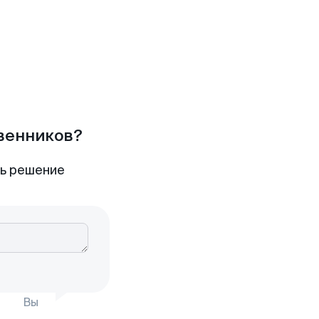
твенников?
ть решение
Вы