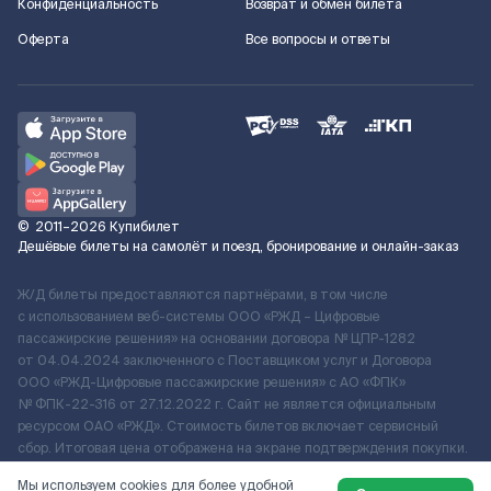
Конфиденциальность
Возврат и обмен билета
Оферта
Все вопросы и ответы
©
2011–2026
Купибилет
Дешёвые билеты на самолёт и поезд, бронирование и онлайн-заказ
Ж/Д билеты предоставляются партнёрами, в том числе
с использованием веб-системы ООО «РЖД – Цифровые
пассажирские решения» на основании договора № ЦПР-1282
от 04.04.2024 заключенного с Поставщиком услуг и Договора
ООО «РЖД-Цифровые пассажирские решения» c АО «ФПК»
№ ФПК-22-316 от 27.12.2022 г. Сайт не является официальным
ресурсом ОАО «РЖД». Стоимость билетов включает сервисный
сбор. Итоговая цена отображена на экране подтверждения покупки.
По вопросам рассмотрения обращений, жалоб, претензий граждан
Мы используем cookies для более удобной