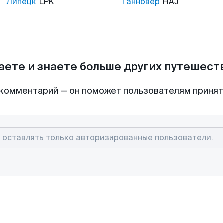
Липецк
LPK
Ганновер
HAJ
аете и знаете больше других путешес
комментарий — он поможет пользователям приня