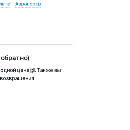
лёте
Аэропорты
 обратно)
годной цене🙌. Также вы
у возвращения