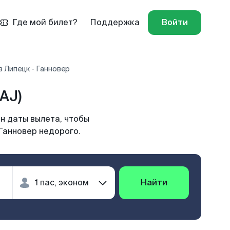
Где мой билет?
Поддержка
Войти
 Липецк - Ганновер
AJ)
н даты вылета, чтобы
Ганновер недорого.
Найти