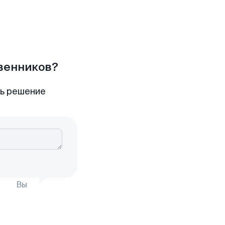
твенников?
ть решение
Вы