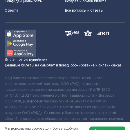
Конфиденциальность
Возврат и обмен билета
Оферта
Все вопросы и ответы
©
2011–2026
Купибилет
Дешёвые билеты на самолёт и поезд, бронирование и онлайн-заказ
Ж/Д билеты предоставляются партнёрами, в том числе
с использованием веб-системы ООО «РЖД – Цифровые
пассажирские решения» на основании договора № ЦПР-1282
от 04.04.2024 заключенного с Поставщиком услуг и Договора
ООО «РЖД-Цифровые пассажирские решения» c АО «ФПК»
№ ФПК-22-316 от 27.12.2022 г. Сайт не является официальным
ресурсом ОАО «РЖД». Стоимость билетов включает сервисный
сбор. Итоговая цена отображена на экране подтверждения покупки.
По вопросам рассмотрения обращений, жалоб, претензий граждан
Мы используем cookies для более удобной