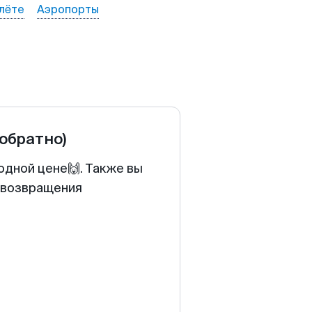
лёте
Аэропорты
 обратно)
одной цене🙌. Также вы
у возвращения