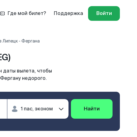
Где мой билет?
Поддержка
Войти
 Липецк - Фергана
EG)
н даты вылета, чтобы
 Фергану недорого.
Найти