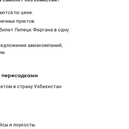
аются по цене.
нечных пунктов.
 билет Липецк Фергана в одну
редложения авиакомпаний,
ны.
с пересадками
етом в страну Узбекистан
йсы и лоукосты.