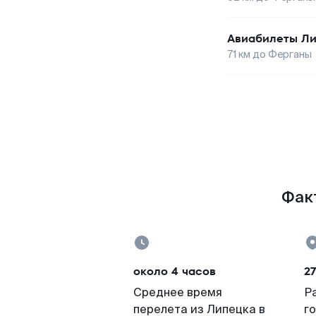
Авиабилеты
Ли
71
км до
Ферганы
Факт
около 4 часов
27
Среднее время
Р
перелета из Липецка в
г