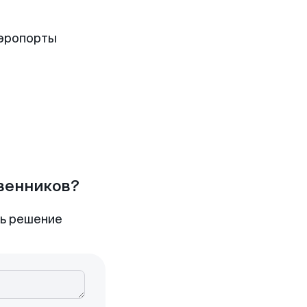
аэропорты
твенников?
ть решение