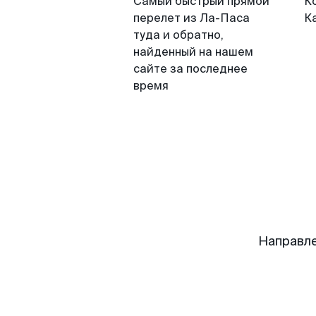
Самый быстрый прямой
К
перелет из Ла-Паса
К
туда и обратно,
найденный на нашем
сайте за последнее
время
Направле