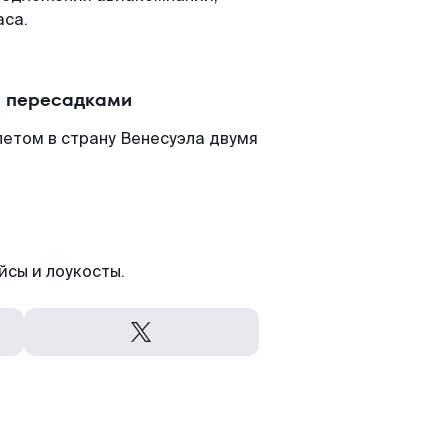
аса.
с пересадками
етом в страну Венесуэла двумя
йсы и лоукосты.