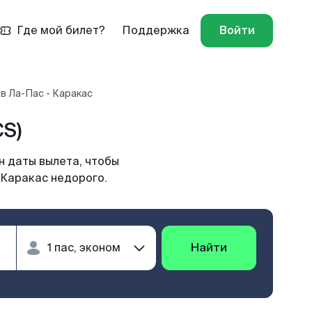
Где мой билет?
Поддержка
Войти
в Ла-Пас - Каракас
S)
н даты вылета, чтобы
 Каракас недорого.
Найти