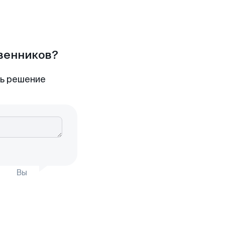
твенников?
ть решение
Вы