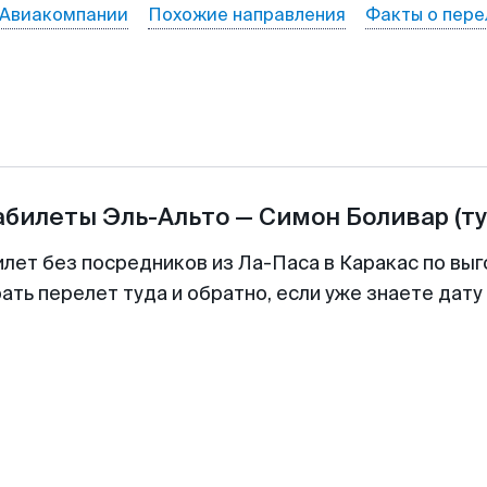
Авиакомпании
Похожие направления
Факты о пере
абилеты
Эль-Альто
—
Симон Боливар
(т
илет без посредников из Ла-Паса в Каракас по выг
ть перелет туда и обратно, если уже знаете дат