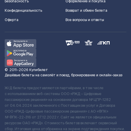
Безопасность
Оформление и покупка
Конфиденциальность
Возврат и обмен билета
Оферта
Все вопросы и ответы
©
2011–2026
Купибилет
Дешёвые билеты на самолёт и поезд, бронирование и онлайн-заказ
Ж/Д билеты предоставляются партнёрами, в том числе
с использованием веб-системы ООО «РЖД – Цифровые
пассажирские решения» на основании договора № ЦПР-1282
от 04.04.2024 заключенного с Поставщиком услуг и Договора
ООО «РЖД-Цифровые пассажирские решения» c АО «ФПК»
№ ФПК-22-316 от 27.12.2022 г. Сайт не является официальным
ресурсом ОАО «РЖД». Стоимость билетов включает сервисный
сбор. Итоговая цена отображена на экране подтверждения покупки.