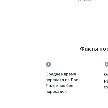
Факты по 
к
Среднее время
перелета из Лас
Р
Пальмаса без
г
пересадок