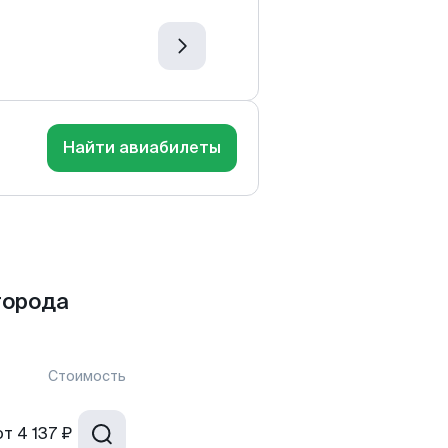
Найти авиабилеты
города
Стоимость
от
4 137 ₽