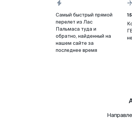
15
Самый быстрый прямой
перелет из Лас
К
Пальмаса туда и
Г
обратно, найденный на
н
нашем сайте за
последнее время
Направле