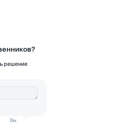
твенников?
ть решение
Вы