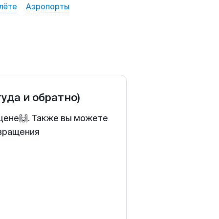
лёте
Аэропорты
туда и обратно)
 цене🙌. Также вы можете
звращения