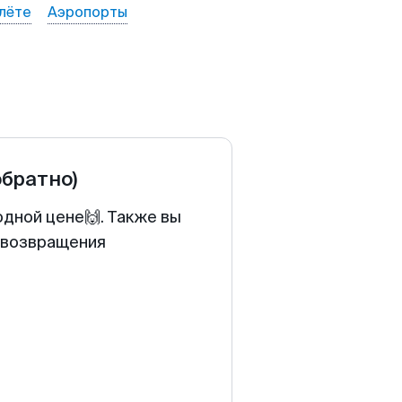
лёте
Аэропорты
обратно)
одной цене🙌. Также вы
у возвращения