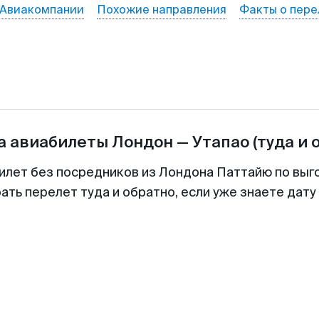
Авиакомпании
Похожие направления
Факты о пере
а авиабилеты
Лондон
—
Утапао
(туда и 
илет без посредников из Лондона Паттайю по выг
ть перелет туда и обратно, если уже знаете дат