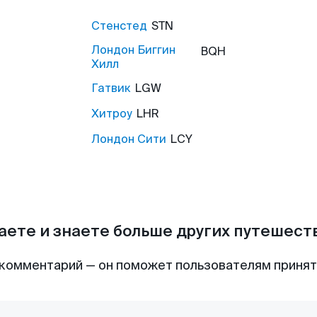
Стенстед
STN
Лондон Биггин
BQH
Хилл
Гатвик
LGW
Хитроу
LHR
Лондон Сити
LCY
аете и знаете больше других путешес
комментарий — он поможет пользователям приня