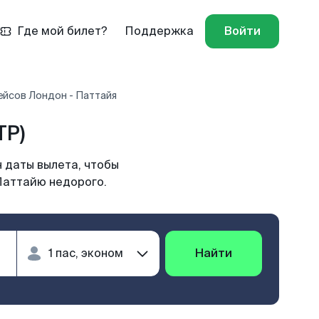
Где мой билет?
Поддержка
Войти
ейсов Лондон - Паттайя
TP)
 даты вылета, чтобы
Паттайю недорого.
Найти