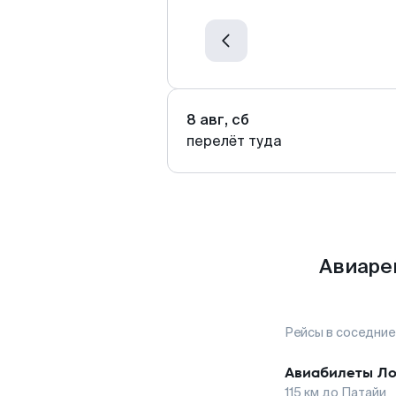
8 авг, сб
перелёт туда
Авиаре
Рейсы в соседние
Авиабилеты
Ло
115
км до
Патайи