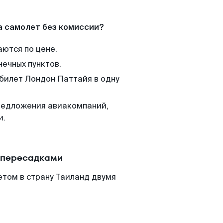
а самолет без комиссии?
аются по цене.
нечных пунктов.
 билет Лондон Паттайя в одну
редложения авиакомпаний,
и.
с пересадками
том в страну Таиланд двумя