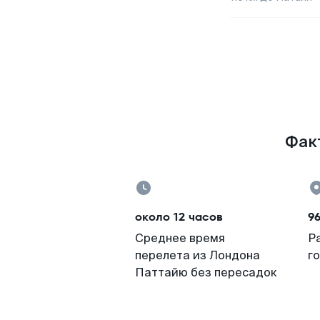
Факт
около 12 часов
9
Среднее время
Р
перелета из Лондона
г
Паттайю без пересадок