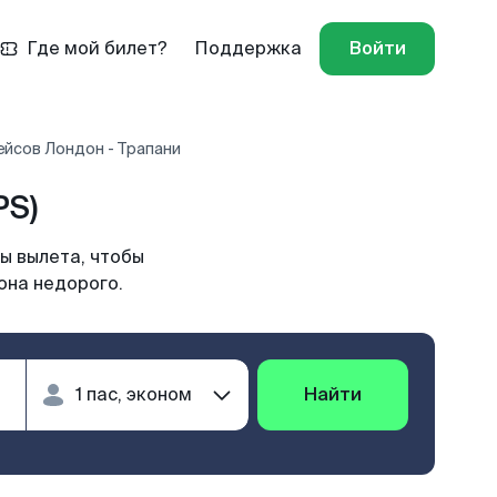
Где мой билет?
Поддержка
Войти
ейсов Лондон - Трапани
PS)
ы вылета, чтобы
она недорого.
Найти