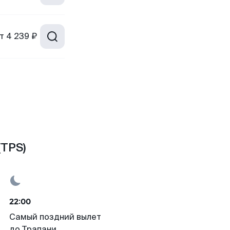
т
4 239 ₽
(TPS)
22:00
Самый поздний вылет
до Трапани