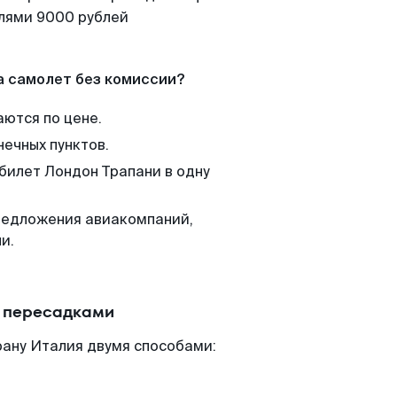
елями 9000 рублей
а самолет без комиссии?
аются по цене.
нечных пунктов.
 билет Лондон Трапани в одну
редложения авиакомпаний,
и.
с пересадками
рану Италия двумя способами: