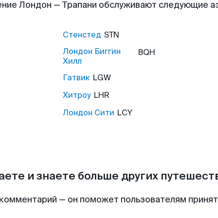
ние Лондон — Трапани обслуживают следующие 
Стенстед
STN
Лондон Биггин
BQH
Хилл
Гатвик
LGW
Хитроу
LHR
Лондон Сити
LCY
аете и знаете больше других путешес
комментарий — он поможет пользователям приня