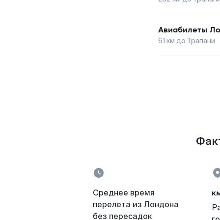
Авиабилеты
Ло
61
км до
Трапани
Факт
к
Среднее время
перелета из Лондона
Р
без пересадок
г