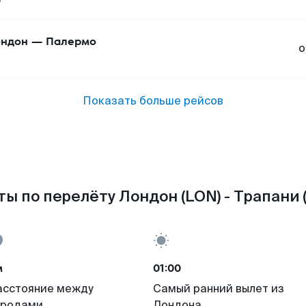
ндон
—
Палермо
о
Показать больше рейсов
ы по перелёту Лондон (LON) - Трапани 
м
01:00
асстояние между
Самый ранний вылет из
ородами
Лондона