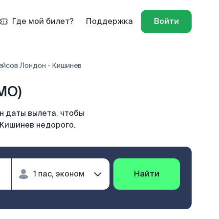
Где мой билет?
Поддержка
Войти
ейсов Лондон - Кишинев
MO)
н даты вылета, чтобы
 Кишинев недорого.
Найти