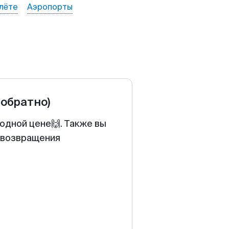
лёте
Аэропорты
 обратно)
одной цене🙌. Также вы
у возвращения