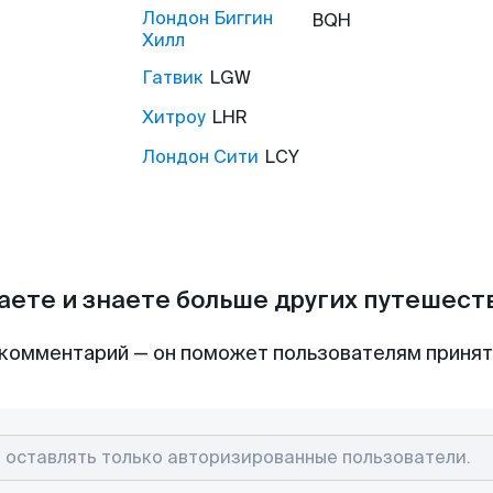
Лондон Биггин
BQH
Хилл
Гатвик
LGW
Хитроу
LHR
Лондон Сити
LCY
аете и знаете больше других путешес
комментарий — он поможет пользователям приня