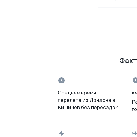
Факт
к
Среднее время
перелета из Лондона в
Р
Кишинев без пересадок
г