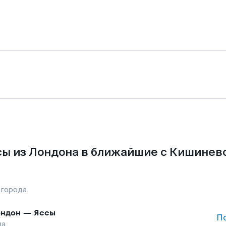
ы из Лондона в ближайшие с Кишинев
 города
ндон
—
Яссы
П
ва