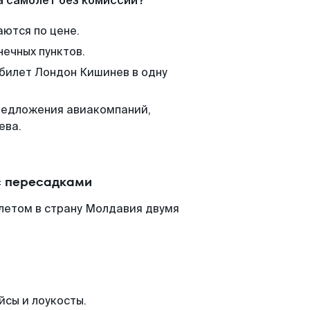
а самолет без комиссии?
аются по цене.
нечных пунктов.
 билет Лондон Кишинев в одну
редложения авиакомпаний,
ева.
с пересадками
летом в страну Молдавия двумя
йсы и лоукосты.