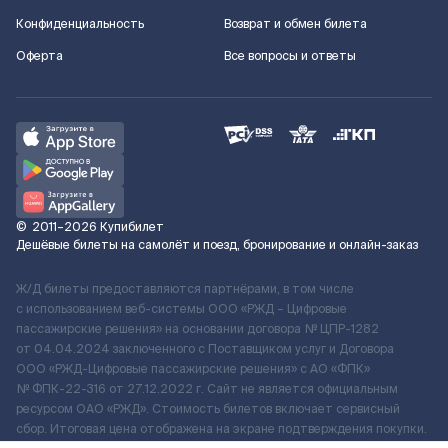
Конфиденциальность
Возврат и обмен билета
Оферта
Все вопросы и ответы
©
2011–2026
Купибилет
Дешёвые билеты на самолёт и поезд, бронирование и онлайн-заказ
Ж/Д билеты предоставляются партнёрами, в том числе
с использованием веб-системы ООО «РЖД – Цифровые
пассажирские решения» на основании договора № ЦПР-1282
от 04.04.2024 заключенного с Поставщиком услуг и Договора
ООО «РЖД-Цифровые пассажирские решения» c АО «ФПК»
№ ФПК-22-316 от 27.12.2022 г. Сайт не является официальным
ресурсом ОАО «РЖД». Стоимость билетов включает сервисный
сбор. Итоговая цена отображена на экране подтверждения покупки.