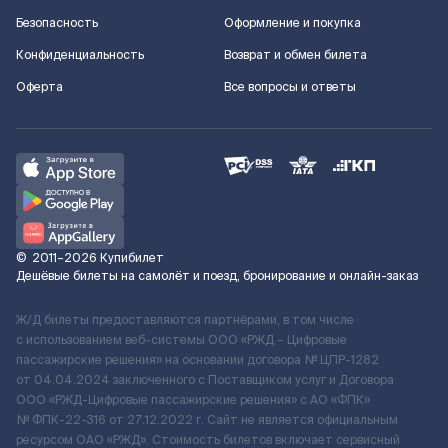
Безопасность
Оформление и покупка
Конфиденциальность
Возврат и обмен билета
Оферта
Все вопросы и ответы
©
2011–2026
Купибилет
Дешёвые билеты на самолёт и поезд, бронирование и онлайн-заказ
Ж/Д билеты предоставляются партнёрами, в том числе
с использованием веб-системы ООО «РЖД – Цифровые
пассажирские решения» на основании договора № ЦПР-1282
от 04.04.2024 заключенного с Поставщиком услуг и Договора
ООО «РЖД-Цифровые пассажирские решения» c АО «ФПК»
№ ФПК-22-316 от 27.12.2022 г. Сайт не является официальным
ресурсом ОАО «РЖД». Стоимость билетов включает сервисный