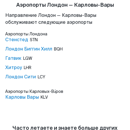
Аэропорты Лондон — Карловы-Вары
Направление Лондон — Карловы-Вары
обслуживают следующие аэропорты
Аэропорты
Лондона
Стенстед
STN
Лондон Биггин Хилл
BQH
Гатвик
LGW
Хитроу
LHR
Лондон Сити
LCY
Аэропорты
Карловых-Ва́ров
Карловы Вары
KLV
Часто летаете и знаете больше других