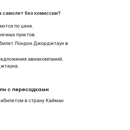
а самолет без комиссии?
аются по цене.
нечных пунктов.
м билет Лондон Джорджтаун в
редложения авиакомпаний,
джтауна.
ли с пересадками
иабилетом в страну Кайман