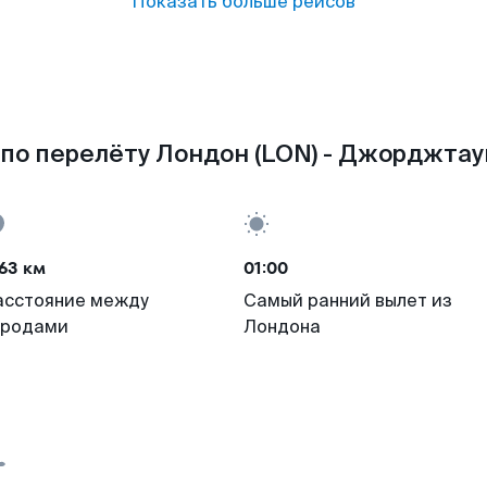
Показать больше рейсов
по перелёту Лондон (LON) - Джорджтау
63 км
01:00
асстояние между
Самый ранний вылет из
ородами
Лондона