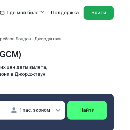
Где мой билет?
Поддержка
Войти
 рейсов Лондон - Джорджтаун
(GCM)
их цен даты вылета,
ндона в Джорджтаун
Найти