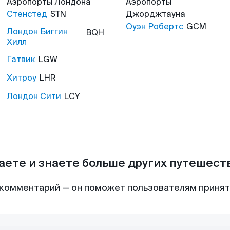
Аэропорты
Лондона
Аэропорты
Стенстед
STN
Джорджтауна
Оуэн Робертс
GCM
Лондон Биггин
BQH
Хилл
Гатвик
LGW
Хитроу
LHR
Лондон Сити
LCY
аете и знаете больше других путешес
комментарий — он поможет пользователям приня