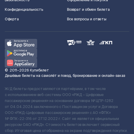
Безопасность
Оформление и покупка
Конфиденциальность
Возврат и обмен билета
Оферта
Все вопросы и ответы
©
2011–2026
Купибилет
Дешёвые билеты на самолёт и поезд, бронирование и онлайн-заказ
Ж/Д билеты предоставляются партнёрами, в том числе
с использованием веб-системы ООО «РЖД – Цифровые
пассажирские решения» на основании договора № ЦПР-1282
от 04.04.2024 заключенного с Поставщиком услуг и Договора
ООО «РЖД-Цифровые пассажирские решения» c АО «ФПК»
№ ФПК-22-316 от 27.12.2022 г. Сайт не является официальным
ресурсом ОАО «РЖД». Стоимость билетов включает сервисный
сбор. Итоговая цена отображена на экране подтверждения покупки.