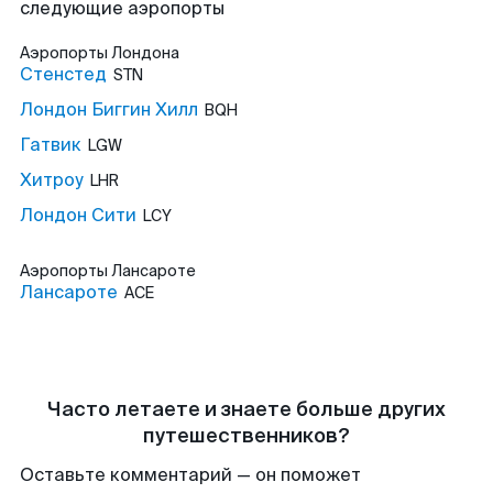
следующие аэропорты
Аэропорты
Лондона
Стенстед
STN
Лондон Биггин Хилл
BQH
Гатвик
LGW
Хитроу
LHR
Лондон Сити
LCY
Аэропорты
Лансароте
Лансароте
ACE
Часто летаете и знаете больше других
путешественников?
Оставьте комментарий — он поможет