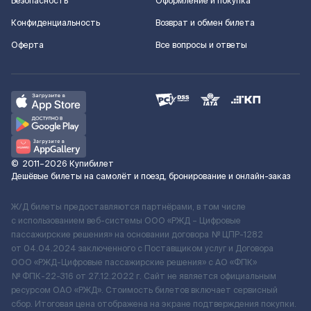
Безопасность
Оформление и покупка
Конфиденциальность
Возврат и обмен билета
Оферта
Все вопросы и ответы
©
2011–2026
Купибилет
Дешёвые билеты на самолёт и поезд, бронирование и онлайн-заказ
Ж/Д билеты предоставляются партнёрами, в том числе
с использованием веб-системы ООО «РЖД – Цифровые
пассажирские решения» на основании договора № ЦПР-1282
от 04.04.2024 заключенного с Поставщиком услуг и Договора
ООО «РЖД-Цифровые пассажирские решения» c АО «ФПК»
№ ФПК-22-316 от 27.12.2022 г. Сайт не является официальным
ресурсом ОАО «РЖД». Стоимость билетов включает сервисный
сбор. Итоговая цена отображена на экране подтверждения покупки.