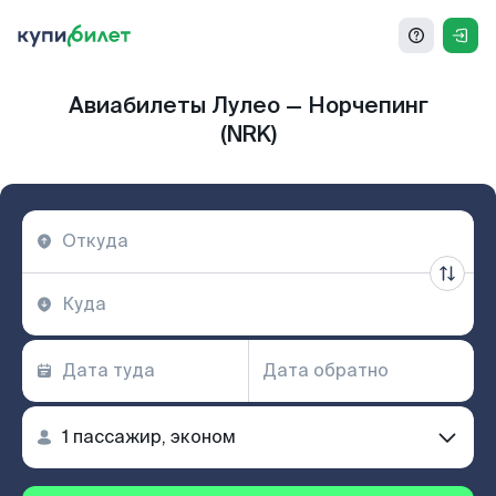
Авиабилеты Лулео — Норчепинг
(NRK)