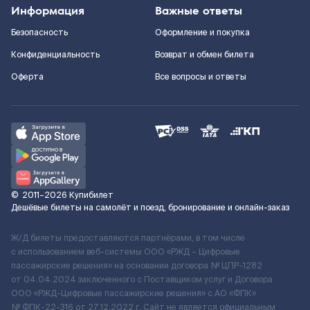
Информация
Важные ответы
Безопасность
Оформление и покупка
Конфиденциальность
Возврат и обмен билета
Оферта
Все вопросы и ответы
©
2011–2026
Купибилет
Дешёвые билеты на самолёт и поезд, бронирование и онлайн-заказ
Ж/Д билеты предоставляются партнёрами, в том числе
с использованием веб-системы ООО «РЖД – Цифровые
пассажирские решения» на основании договора № ЦПР-1282
от 04.04.2024 заключенного с Поставщиком услуг и Договора
ООО «РЖД-Цифровые пассажирские решения» c АО «ФПК»
№ ФПК-22-316 от 27.12.2022 г. Сайт не является официальным