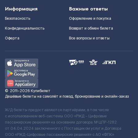
Информация
Важные ответы
Безопасность
Оформление и покупка
Конфиденциальность
Возврат и обмен билета
Оферта
Все вопросы и ответы
©
2011–2026
Купибилет
Дешёвые билеты на самолёт и поезд, бронирование и онлайн-заказ
Ж/Д билеты предоставляются партнёрами, в том числе
с использованием веб-системы ООО «РЖД – Цифровые
пассажирские решения» на основании договора № ЦПР-1282
от 04.04.2024 заключенного с Поставщиком услуг и Договора
ООО «РЖД-Цифровые пассажирские решения» c АО «ФПК»