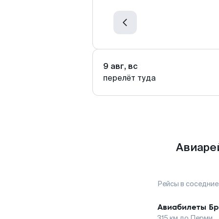
9 авг, вс
перелёт туда
Авиаре
Рейсы в соседние
Авиабилеты
Бр
315
км до
Перми