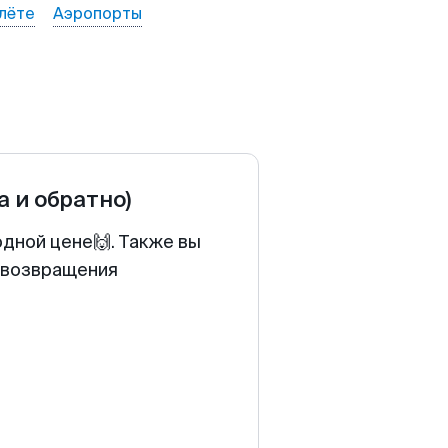
лёте
Аэропорты
а и обратно)
одной цене🙌. Также вы
у возвращения