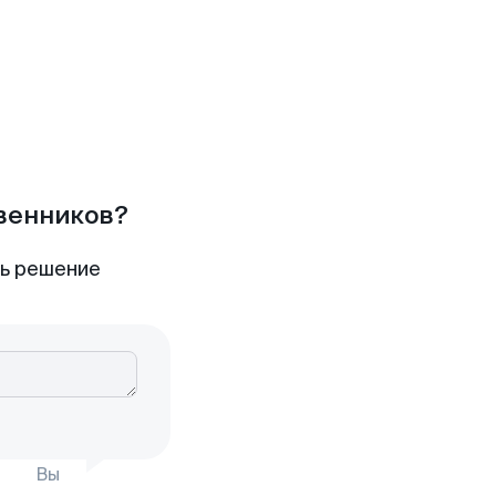
твенников?
ть решение
Вы