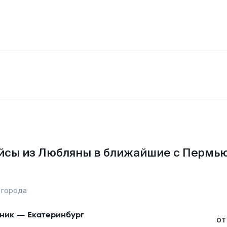
йсы из Любляны в ближайшие с Пермью
 города
ник
—
Екатеринбург
от