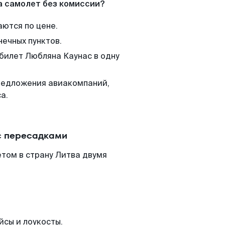
а самолет без комиссии?
аются по цене.
нечных пунктов.
 билет Любляна Каунас в одну
редложения авиакомпаний,
а.
с пересадками
том в страну Литва двумя
йсы и лоукосты.