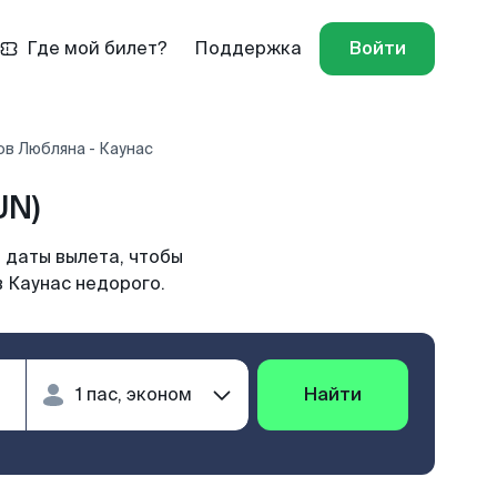
Где мой билет?
Поддержка
Войти
в Любляна - Каунас
UN)
 даты вылета, чтобы
 Каунас недорого.
Найти