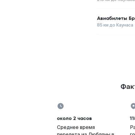
Авиабилеты
Бр
85
км до
Каунаса
Факт
около 2 часов
11
Среднее время
Р
перелета из Любляны в
г