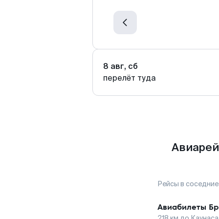
8 авг, сб
перелёт туда
Авиарей
Рейсы в соседние
Авиабилеты
Бр
218
км до
Каунаса