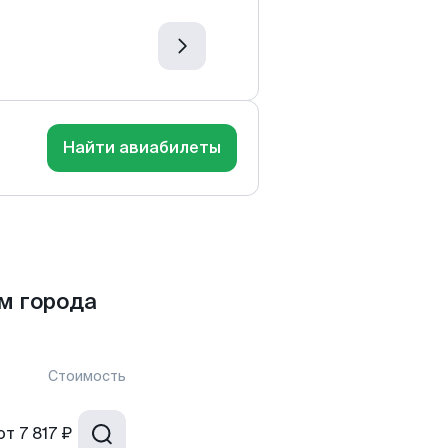
Найти авиабилеты
м города
Стоимость
от
7 817 ₽