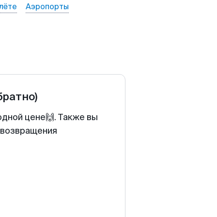
лёте
Аэропорты
братно)
одной цене🙌. Также вы
у возвращения