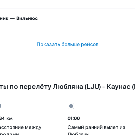
ник
—
Вильнюс
Показать больше рейсов
ы по перелёту Любляна (LJU) - Каунас 
84 км
01:00
асстояние между
Самый ранний вылет из
ородами
Любляны