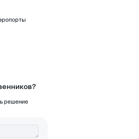
аэропорты
твенников?
ть решение