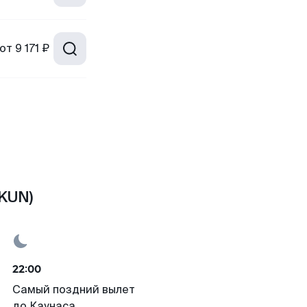
от
9 171 ₽
(KUN)
22:00
Самый поздний вылет
до Каунаса