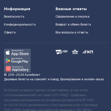
Информация
Важные ответы
Безопасность
Оформление и покупка
Конфиденциальность
Возврат и обмен билета
Оферта
Все вопросы и ответы
©
2011–2026
Купибилет
Дешёвые билеты на самолёт и поезд, бронирование и онлайн-заказ
Ж/Д билеты предоставляются партнёрами, в том числе
с использованием веб-системы ООО «РЖД – Цифровые
пассажирские решения» на основании договора № ЦПР-1282
от 04.04.2024 заключенного с Поставщиком услуг и Договора
ООО «РЖД-Цифровые пассажирские решения» c АО «ФПК»